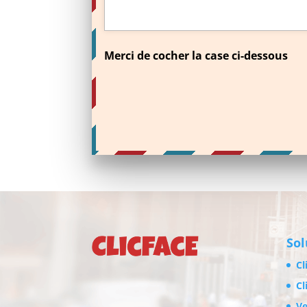
Merci de cocher la case ci-dessous
Sol
Cl
Cl
Ve