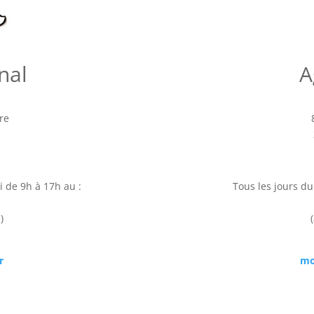
nal
A
re
i de 9h à 17h au :
Tous les jours du
)
r
mo