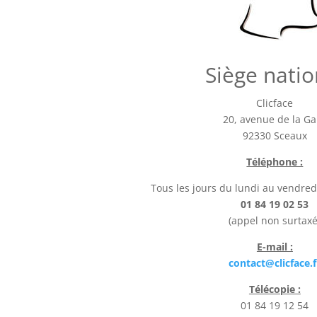
Siège natio
Clicface
20, avenue de la Ga
92330 Sceaux
Téléphone :
Tous les jours du lundi au vendred
01 84 19 02 53
(appel non surtaxé
E-mail :
contact@clicface.f
Télécopie :
01 84 19 12 54