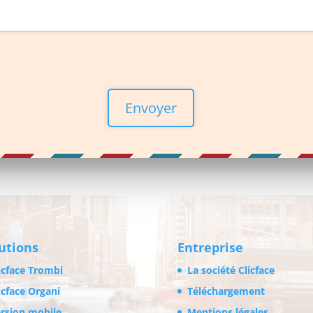
utions
Entreprise
icface Trombi
La société Clicface
icface Organi
Téléchargement
rsion mobile
Mentions légales