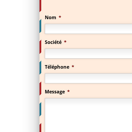
Nom
*
Société
*
Téléphone
*
Message
*