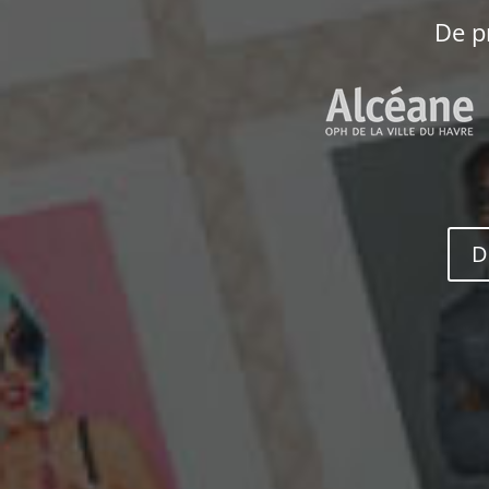
De p
D