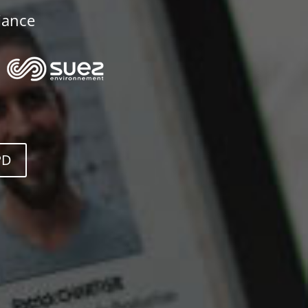
iance
PD